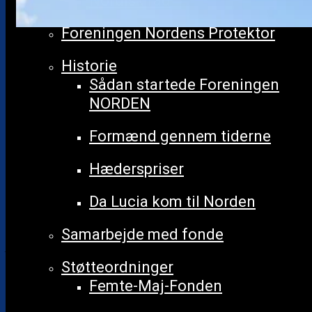
Nordisk råd
Foreningen Nordens Protektor
Historie
Udgivet 3. september 2025
Nordjobb
Sådan startede Foreningen
NORDEN
Sommerhilsen fra
Formænd gennem tiderne
Nordjobb
Hæderspriser
Da Lucia kom til Norden
Sommeren har været en fantastisk
Samarbejde med fonde
tid for mange unge, som har fået
Støtteordninger
arbejde gennem Nordjobb.
Femte-Maj-Fonden
Over 120 unge voksne fra de andre nordiske