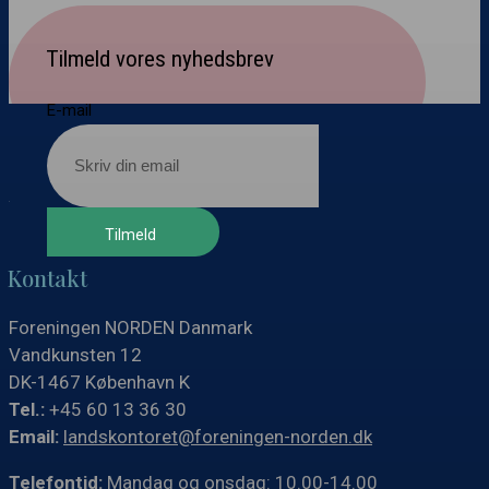
marken
Tilmeld vores nyhedsbrev
E-mail
Kontakt
Foreningen NORDEN Danmark
Vandkunsten 12
DK-1467 København K
Tel.:
+45 60 13 36 30
Email:
landskontoret@foreningen-norden.dk
Telefontid:
Mandag og onsdag: 10.00-14.00