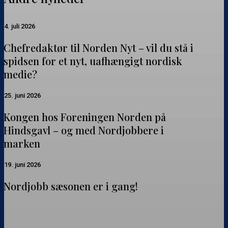
Chefredaktør
4. juli 2026
til
Chefredaktør til Norden Nyt – vil du stå i
Norden
spidsen for et nyt, uafhængigt nordisk
Nyt
medie?
–
vil
Kongen
25. juni 2026
du
hos
Kongen hos Foreningen Norden på
stå
Foreningen
Hindsgavl – og med Nordjobbere i
i
Norden
marken
spidsen
på
for
Hindsgavl
Nordjobb
19. juni 2026
et
–
sæsonen
nyt,
Nordjobb sæsonen er i gang!
og
er
uafhængigt
med
i
nordisk
Nordjobbere
gang!
medie?
i