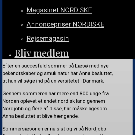
gennem sin mor og så det som en god mulighed for at
Magasinet NORDISKE
styrke sin forståelse for dansk kultur og dansk sprog,
så hun søgte flere stillinger gennem Nordjobb. Hun
Annoncepriser NORDISKE
endte, sammen med fire andre nordjobbere, med at
arbejde på Café Bakken på Læsø. Her har hun gennem
Rejsemagasin
sommeren lavet massevis af burgers og stjerneskud
Bliv medlem
til Cafeens gæster.
Efter en succesfuld sommer på Læsø med nye
bekendtskaber og smuk natur har Anna besluttet,
at hun vil søge ind på universitetet i Danmark.
Gennem sommeren har mere end 800 unge fra
Norden oplevet et andet nordisk land gennem
Nordjobb og flere af disse, har måske ligesom
Anna besluttet at blive hængende.
Sommersæsonen er nu slut og vi på Nordjobb