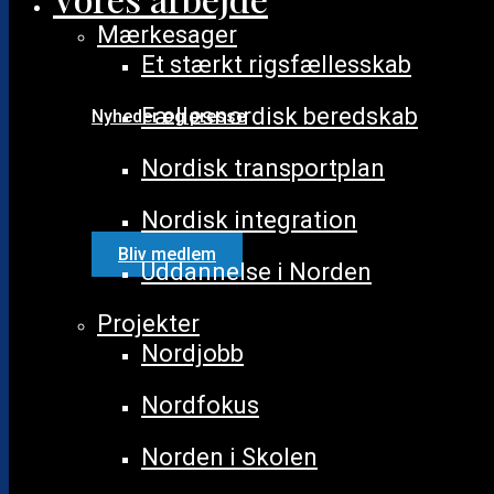
Hvorfor medlemsskab
Mærkesager
Hvad får jeg som medlem
Bliv frivillig
Et stærkt rigsfællesskab
Find din lokalafdeling
Fællesnordisk beredskab
Nyheder og presse
Nyhedsoversigt
Nordisk transportplan
Magasinet NORDISKE
Annoncepriser NORDISKE
Nordisk integration
Rejsemagasin
Bliv medlem
Uddannelse i Norden
Projekter
Nordjobb
Nordfokus
Norden i Skolen