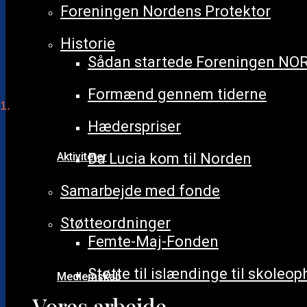
Uddannelse i Norden
Foreningen Nordens Protektor
Projekter
Nordjobb
Historie
Nordfokus
Demokratidag
Sådan startede Foreningen N
Norden i Skolen
Nordisk Litteraturuge
Formænd gennem tiderne
Venskabsbysamarbejde
Begivenheder
Flagning ved den dansk-tyske
Hæderspriser
grænse
Aktiviteter
Da Lucia kom til Norden
Foreningens arrangementer
Samarbejde med fonde
Nordisk sommerlejr for børn
Norden på Folkemødet
Støtteordninger
Kulturmødet Mors
Femte-Maj-Fonden
Nordens dag 23. marts
Sankt Hans Frederiksberg Have
Støtte til islændinge til skoleo
Medlemskab
Bliv medlem
Vores arbejde