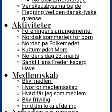
Venskabsbysamarbejde
Flagning ved den dansk-tyske
grænse
Aktiviteter
Foreningens arrangementer
Nordisk sommerlejr for børn
Norden på Folkemødet
Kulturmødet Mors
Nordens dag 23. marts
Sankt Hans Frederiksberg
Have
Medlemskab
Bliv medlem
Hvorfor medlemsskab
Hvad får jeg som medlem
Bliv frivillig
Find din lokalafdeling