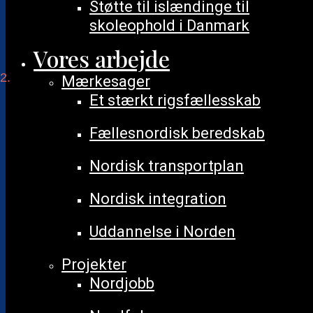
Støtte til islændinge til
skoleophold i Danmark
Vores arbejde
Demokratidag
Mærkesager
Begivenheder
Notice
Et stærkt rigsfællesskab
Ingen resultater fundet.
Fællesnordisk beredskab
Notice
Ingen resultater fundet.
Nordisk transportplan
Begivenheder
Søg
Skriv
efter
Nordisk integration
Søgning
begivenheder
nøgleord.
Søg
og
Uddannelse i Norden
efter
Find Begivenheder
visninger
Begivenheder
Projekter
på
Gem
Begivenhed
Nordjobb
Navigation
filter
nøgleord.
Liste