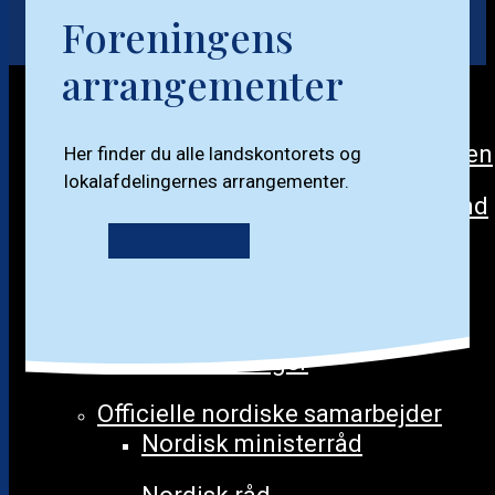
Organisationen
Foreningens
Organisationsdiagram
arrangementer
Foreningen NORDEN lokalt
Nationale Foreningerne Norden
Her finder du alle landskontorets og
lokalafdelingernes arrangementer.
Foreningerne Nordens Forbund
Foreningen Nordens Ungdom
Strategi og vedtægter
Årsberetninger
Officielle nordiske samarbejder
Nordisk ministerråd
Demokratidag