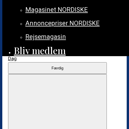
Magasinet NORDISKE
Annoncepriser NORDISKE
Rejsemagasin
Bliv medlem
Dag
Filtre
Hvis
Færdig
du
ændrer
form
inputs,
opdateres
listen
over
begivenheder