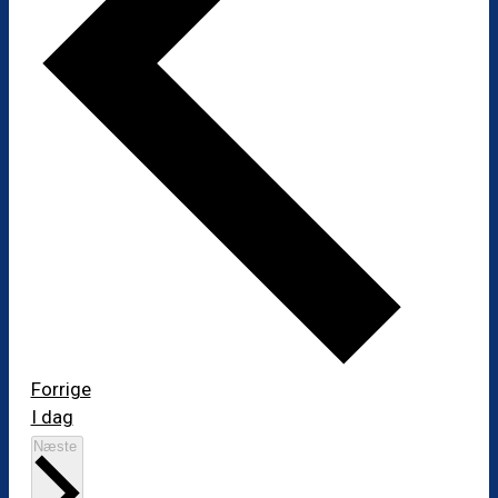
Begivenheder
Forrige
I dag
Begivenheder
Næste